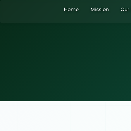
Skip
Home
Mission
Our 
to
content