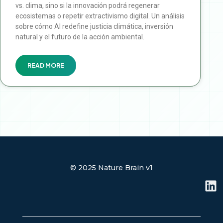
vs. clima, sino si la innovación podrá regenerar
ecosistemas o repetir extractivismo digital. Un análisis
sobre cómo AI redefine justicia climática, inversión
natural y el futuro de la acción ambiental.
READ MORE
© 2025 Nature Brain v1
L
i
n
k