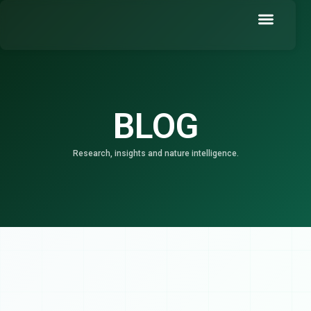
Skip
to
content
Book a Demo
BLOG
Research, insights and nature intelligence.