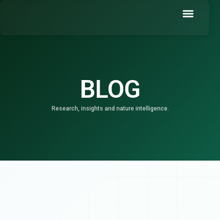
Skip
to
content
Book a Demo
BLOG
Research, insights and nature intelligence.