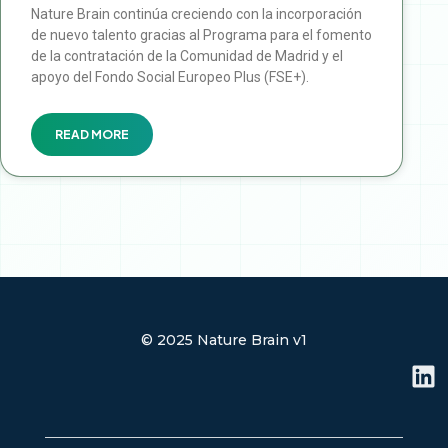
Nature Brain continúa creciendo con la incorporación
de nuevo talento gracias al Programa para el fomento
de la contratación de la Comunidad de Madrid y el
apoyo del Fondo Social Europeo Plus (FSE+).
READ MORE
© 2025 Nature Brain v1
L
i
n
k