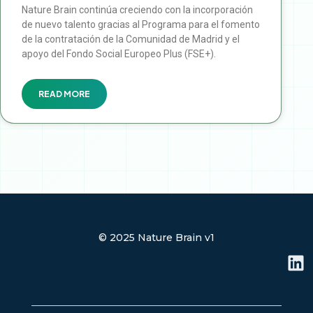
Nature Brain continúa creciendo con la incorporación
de nuevo talento gracias al Programa para el fomento
de la contratación de la Comunidad de Madrid y el
apoyo del Fondo Social Europeo Plus (FSE+).
READ MORE
© 2025 Nature Brain v1
L
i
n
k