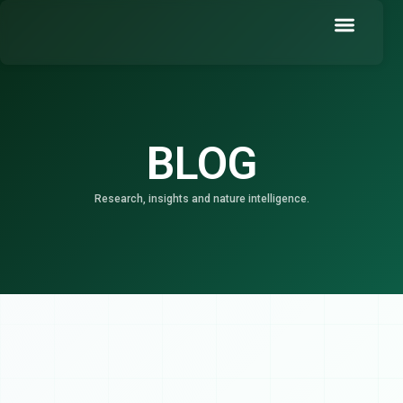
Skip
to
content
Book a Demo
BLOG
Research, insights and nature intelligence.