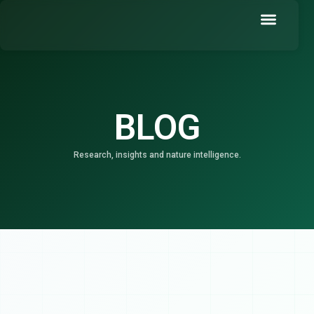
Skip
to
content
Book a Demo
BLOG
Research, insights and nature intelligence.