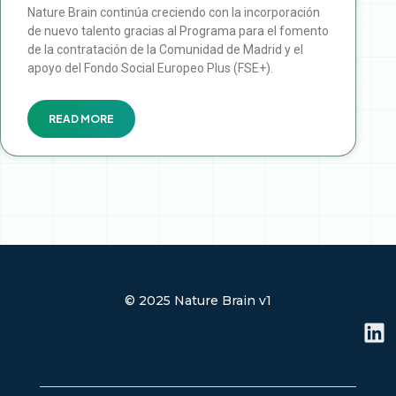
Nature Brain continúa creciendo con la incorporación
de nuevo talento gracias al Programa para el fomento
de la contratación de la Comunidad de Madrid y el
apoyo del Fondo Social Europeo Plus (FSE+).
READ MORE
© 2025 Nature Brain v1
L
i
n
k