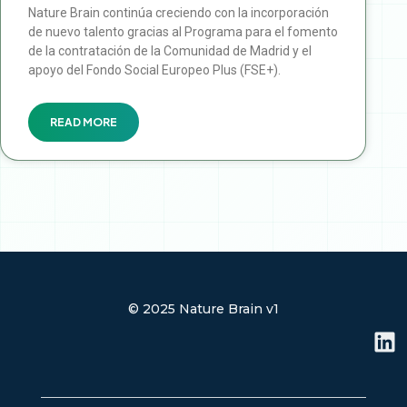
Nature Brain continúa creciendo con la incorporación
de nuevo talento gracias al Programa para el fomento
de la contratación de la Comunidad de Madrid y el
apoyo del Fondo Social Europeo Plus (FSE+).
READ MORE
© 2025 Nature Brain v1
L
i
n
k