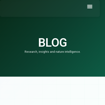
Skip
to
content
Book a Demo
BLOG
Research, insights and nature intelligence.